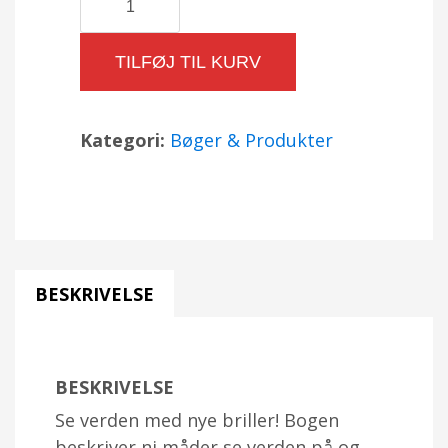
syn
på
TILFØJ TIL KURV
verden
af
Jerome
Kategori:
Bøger & Produkter
Wagner
antal
BESKRIVELSE
BESKRIVELSE
Se verden med nye briller! Bogen
beskriver ni måder se verden på og