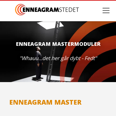
ENNEAGRAM MASTERMODULER
"Whauu...det her går dybt - Fedt"
ENNEAGRAM MASTER