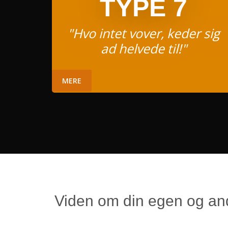
TYPE 7
"Hvo intet vover, keder sig
ad helvede til!"
MERE
Viden om din egen og and