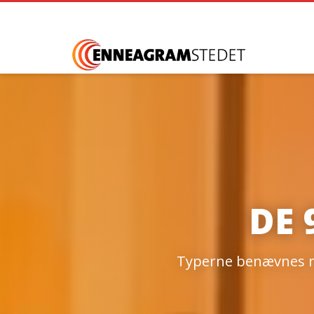
DE
Typerne benævnes med