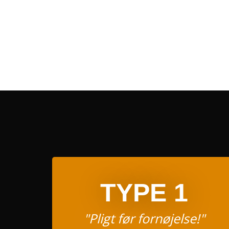
TYPE 1
"Pligt før fornøjelse!"