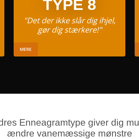
TYPE 8
"Det der ikke slår dig ihjel,
gør dig stærkere!"
MERE
res Enneagramtype giver dig mul
ændre vanemæssige mønstre