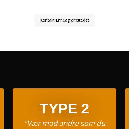
Kontakt Enneagramstedet
TYPE 2
"Vær mod andre som du