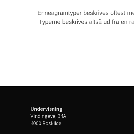
Enneagramtyper beskrives oftest med
Typerne beskrives altså ud fra en r
Undervisning
Vindingevej 34A
4000 Roskilde