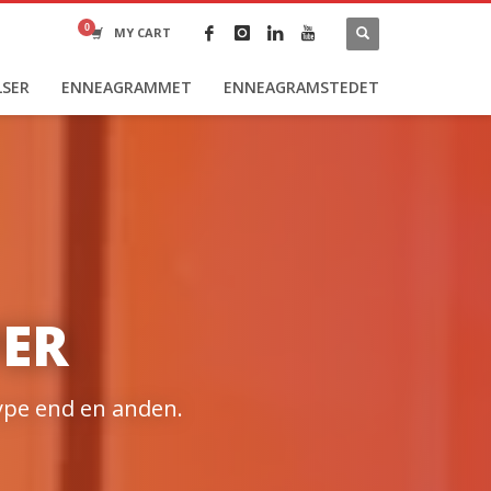
MY CART
LSER
ENNEAGRAMMET
ENNEAGRAMSTEDET
ER
type end en anden.