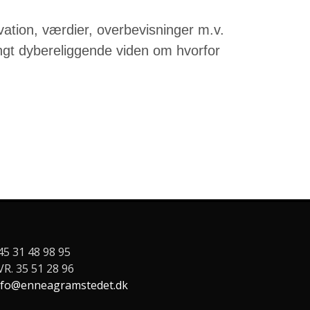
ation, værdier, overbevisninger m.v.
angt dybereliggende viden om hvorfor
45 31 48 98 95
VR. 35 51 28 96
nfo@enneagramstedet.dk