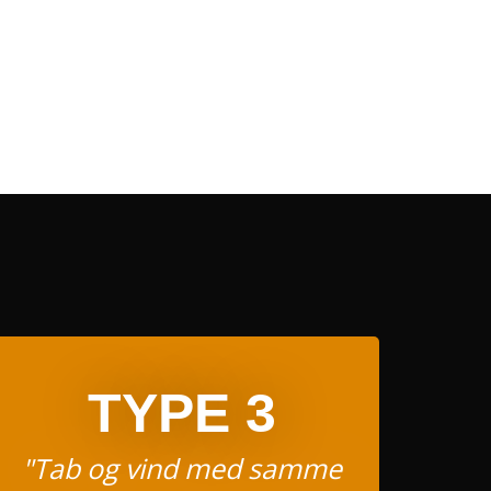
TYPE 3
"Tab og vind med samme