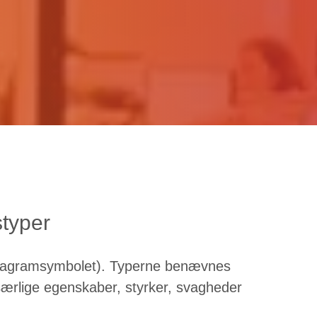
typer
Enneagramsymbolet). Typerne benævnes
 særlige egenskaber, styrker, svagheder