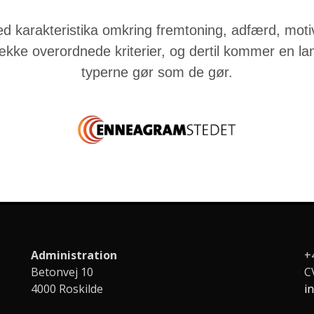
 karakteristika omkring fremtoning, adfærd, motiv
ække overordnede kriterier, og dertil kommer en l
typerne gør som de gør.
Administration
+
Betonvej 10
C
4000 Roskilde
i