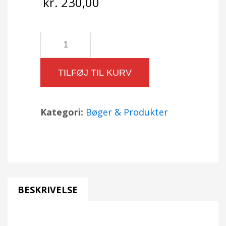
kr.
230,00
Succes
på
arbejdet
TILFØJ TIL KURV
af
Ginger
Lapid-
Kategori:
Bøger & Produkter
Bogda
antal
BESKRIVELSE