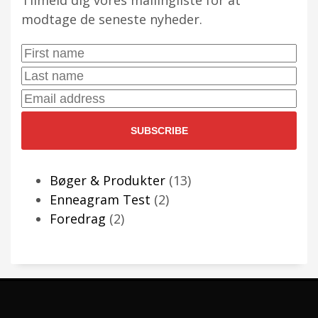
modtage de seneste nyheder.
First
Name:
Last
Name:
Email
Address:
13
Bøger & Produkter
13
2
varer
Enneagram Test
2
2
varer
Foredrag
2
varer