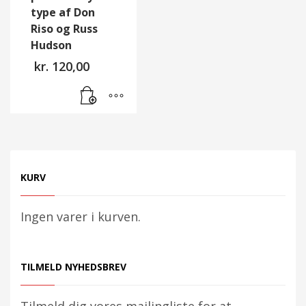
type af Don
Riso og Russ
Hudson
kr.
120,00
KURV
Ingen varer i kurven.
TILMELD NYHEDSBREV
Tilmeld dig vores mailingliste for at