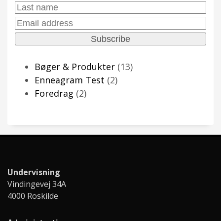
Name:
Last
Name:
Email
Address:
13
Bøger & Produkter
13
2
varer
Enneagram Test
2
2
varer
Foredrag
2
varer
Undervisning
Vindingevej 34A
4000 Roskilde